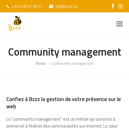
+32 478 52 09 71
jef@bzzz.be
Facebo
Ins
Community management
Home
»
Community management
Confiez à Bzzz la gestion de votre présence sur le
web
Le “community management“ est un métier qui consiste à
animer et à fédérer des communautés sur Internet. Le cœur